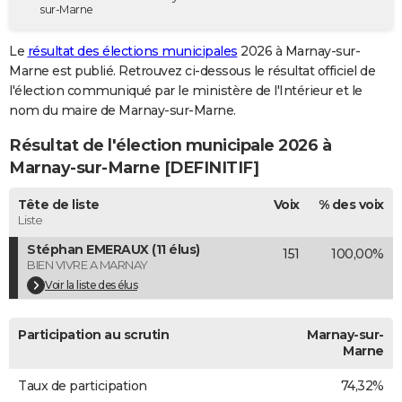
sur-Marne
City break
Voyage de noces
Climat
Destinations
Voyage nature
Forum
+
PHOTO
Le
résultat des élections municipales
2026 à Marnay-sur-
GUIDES D'ACHAT
Marne est publié. Retrouvez ci-dessous le résultat officiel de
l'élection communiqué par le ministère de l'Intérieur et le
BONS PLANS
nom du maire de Marnay-sur-Marne.
CARTE DE VOEUX
Résultat de l'élection municipale 2026 à
Carte Bonne année
Carte Pâques
Carte de Noël
Carte Saint-Valentin
Carte d'anniversaire
Marnay-sur-Marne [DEFINITIF]
DICTIONNAIRE
Biographies
Expressions
Dictionnaire
Citations
Proverbes
Tête de liste
Voix
% des voix
PROGRAMME TV
Liste
COPAINS D'AVANT
Stéphan EMERAUX (11 élus)
151
100,00%
BIEN VIVRE A MARNAY
Se connecter
Collèges
Universités
Service militaire
S'inscrire
Lycées
Primaires
Entreprises
Avis de recherche
AVIS DE DÉCÈS
Voir la liste des élus
FORUM
Participation au scrutin
Marnay-sur-
Lifestyle
Sport
Television
Cinema
Bricolage
Culture
Auto
Voyage
Marne
Taux de participation
74,32%