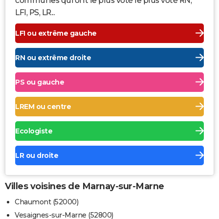
communes qui ont le plus voté le plus voté RN,
LFI, PS, LR...
LFI ou extrême gauche
RN ou extrême droite
PS ou gauche
LREM ou centre
Ecologiste
LR ou droite
Villes voisines de Marnay-sur-Marne
Chaumont (52000)
Vesaignes-sur-Marne (52800)