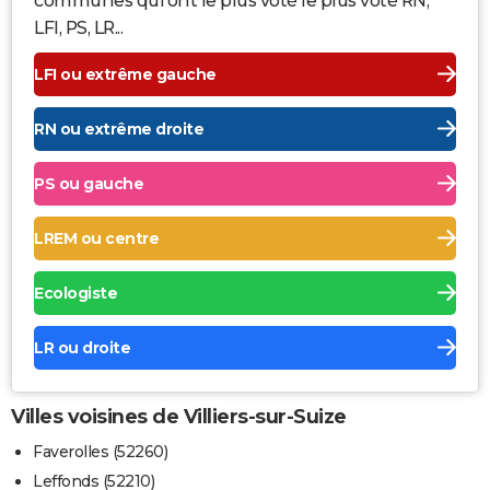
communes qui ont le plus voté le plus voté RN,
LFI, PS, LR...
LFI ou extrême gauche
RN ou extrême droite
PS ou gauche
LREM ou centre
Ecologiste
LR ou droite
Villes voisines de Villiers-sur-Suize
Faverolles (52260)
Leffonds (52210)