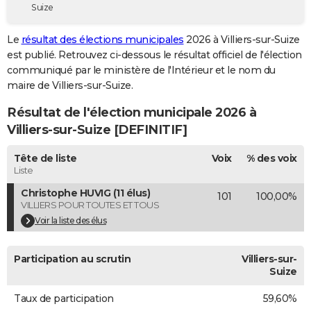
Suize
City break
Voyage de noces
Climat
Destinations
Voyage nature
Forum
+
PHOTO
Le
résultat des élections municipales
2026 à Villiers-sur-Suize
GUIDES D'ACHAT
est publié. Retrouvez ci-dessous le résultat officiel de l'élection
communiqué par le ministère de l'Intérieur et le nom du
BONS PLANS
maire de Villiers-sur-Suize.
CARTE DE VOEUX
Résultat de l'élection municipale 2026 à
Carte Bonne année
Carte Pâques
Carte de Noël
Carte Saint-Valentin
Carte d'anniversaire
Villiers-sur-Suize [DEFINITIF]
DICTIONNAIRE
Biographies
Expressions
Dictionnaire
Citations
Proverbes
Tête de liste
Voix
% des voix
PROGRAMME TV
Liste
COPAINS D'AVANT
Christophe HUVIG (11 élus)
101
100,00%
VILLIERS POUR TOUTES ET TOUS
Se connecter
Collèges
Universités
Service militaire
S'inscrire
Lycées
Primaires
Entreprises
Avis de recherche
AVIS DE DÉCÈS
Voir la liste des élus
FORUM
Participation au scrutin
Villiers-sur-
Lifestyle
Sport
Television
Cinema
Bricolage
Culture
Auto
Voyage
Suize
Taux de participation
59,60%