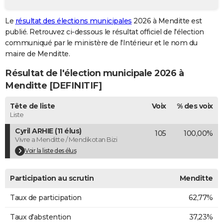
City break
Voyage de noces
Climat
Destinations
Voyage nature
Forum
+
PHOTO
Le
résultat des élections municipales
2026 à Menditte est
publié. Retrouvez ci-dessous le résultat officiel de l'élection
GUIDES D'ACHAT
communiqué par le ministère de l'Intérieur et le nom du
BONS PLANS
maire de Menditte.
Résultat de l'élection municipale 2026 à
CARTE DE VOEUX
Menditte [DEFINITIF]
Carte Bonne année
Carte Pâques
Carte de Noël
Carte Saint-Valentin
Carte d'anniversaire
DICTIONNAIRE
Tête de liste
Voix
% des voix
Biographies
Expressions
Dictionnaire
Citations
Proverbes
PROGRAMME TV
Liste
Cyril ARHIE (11 élus)
105
100,00%
COPAINS D'AVANT
Vivre a Menditte / Mendikotan Bizi
Se connecter
Collèges
Universités
Service militaire
S'inscrire
Lycées
Primaires
Entreprises
Avis de recherche
Voir la liste des élus
AVIS DE DÉCÈS
FORUM
Participation au scrutin
Menditte
Lifestyle
Sport
Television
Cinema
Bricolage
Culture
Auto
Voyage
Taux de participation
62,77%
Taux d'abstention
37,23%