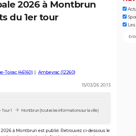
pale 2026 à Montbrun
Actu
ts du 1er tour
Spo
Les 
e-Toirac (46160)
Ambeyrac (12260)
15/03/26 20:13
 Tour 1
Montbrun
(toutes les informations sur la ville)
2026 à Montbrun est publié. Retrouvez ci-dessous le