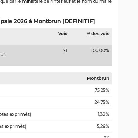
iqué par le ministère de l'Intérieur et le nom du maire
cipale 2026 à Montbrun [DEFINITIF]
Voix
% des voix
71
100,00%
MUN
Montbrun
75,25%
24,75%
otes exprimés)
1,32%
es exprimés)
5,26%