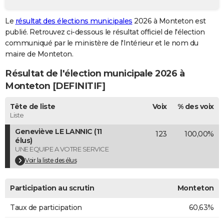
City break
Voyage de noces
Climat
Destinations
Voyage nature
Forum
+
PHOTO
Le
résultat des élections municipales
2026 à Monteton est
publié. Retrouvez ci-dessous le résultat officiel de l'élection
GUIDES D'ACHAT
communiqué par le ministère de l'Intérieur et le nom du
BONS PLANS
maire de Monteton.
Résultat de l'élection municipale 2026 à
CARTE DE VOEUX
Monteton [DEFINITIF]
Carte Bonne année
Carte Pâques
Carte de Noël
Carte Saint-Valentin
Carte d'anniversaire
DICTIONNAIRE
Tête de liste
Voix
% des voix
Biographies
Expressions
Dictionnaire
Citations
Proverbes
PROGRAMME TV
Liste
Geneviève LE LANNIC (11
123
100,00%
COPAINS D'AVANT
élus)
UNE EQUIPE A VOTRE SERVICE
Se connecter
Collèges
Universités
Service militaire
S'inscrire
Lycées
Primaires
Entreprises
Avis de recherche
AVIS DE DÉCÈS
Voir la liste des élus
FORUM
Participation au scrutin
Monteton
Lifestyle
Sport
Television
Cinema
Bricolage
Culture
Auto
Voyage
Taux de participation
60,63%