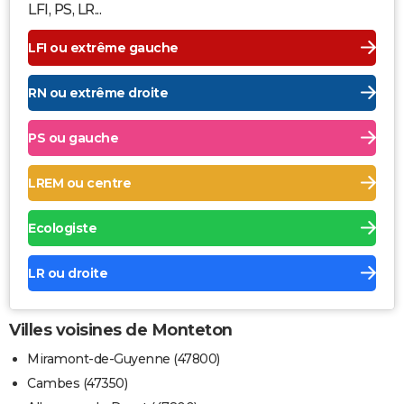
LFI, PS, LR...
LFI ou extrême gauche
RN ou extrême droite
PS ou gauche
LREM ou centre
Ecologiste
LR ou droite
Villes voisines de Monteton
Miramont-de-Guyenne (47800)
Cambes (47350)