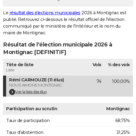
City break
Voyage de noces
Climat
Destinations
Voyage nature
Forum
+
PHOTO
Le
résultat des élections municipales
2026 à Montignac est
publié. Retrouvez ci-dessous le résultat officiel de l'élection
GUIDES D'ACHAT
communiqué par le ministère de l'Intérieur et le nom du
BONS PLANS
maire de Montignac.
Résultat de l'élection municipale 2026 à
CARTE DE VOEUX
Montignac [DEFINITIF]
Carte Bonne année
Carte Pâques
Carte de Noël
Carte Saint-Valentin
Carte d'anniversaire
DICTIONNAIRE
Tête de liste
Voix
% des voix
Biographies
Expressions
Dictionnaire
Citations
Proverbes
PROGRAMME TV
Liste
Rémi CARMOUZE (11 élus)
74
100,00%
COPAINS D'AVANT
NOUS AIMONS MONTIGNAC
Se connecter
Collèges
Universités
Service militaire
S'inscrire
Lycées
Primaires
Entreprises
Avis de recherche
Voir la liste des élus
AVIS DE DÉCÈS
FORUM
Participation au scrutin
Montignac
Lifestyle
Sport
Television
Cinema
Bricolage
Culture
Auto
Voyage
Taux de participation
68,75%
Taux d'abstention
31,25%