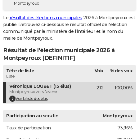
Montpeyroux
City break
Voyage de noces
Climat
Destinations
Voyage nature
Forum
+
PHOTO
Le
résultat des élections municipales
2026 à Montpeyroux est
GUIDES D'ACHAT
publié. Retrouvez ci-dessous le résultat officiel de l'élection
communiqué par le ministère de l'Intérieur et le nom du
BONS PLANS
maire de Montpeyroux.
CARTE DE VOEUX
Résultat de l'élection municipale 2026 à
Carte Bonne année
Carte Pâques
Carte de Noël
Carte Saint-Valentin
Carte d'anniversaire
Montpeyroux [DEFINITIF]
DICTIONNAIRE
Biographies
Expressions
Dictionnaire
Citations
Proverbes
Tête de liste
Voix
% des voix
PROGRAMME TV
Liste
COPAINS D'AVANT
Véronique LOUBET (15 élus)
212
100,00%
Montpeyroux vers l'avenir
Se connecter
Collèges
Universités
Service militaire
S'inscrire
Lycées
Primaires
Entreprises
Avis de recherche
AVIS DE DÉCÈS
Voir la liste des élus
FORUM
Participation au scrutin
Montpeyroux
Lifestyle
Sport
Television
Cinema
Bricolage
Culture
Auto
Voyage
Taux de participation
73,96%