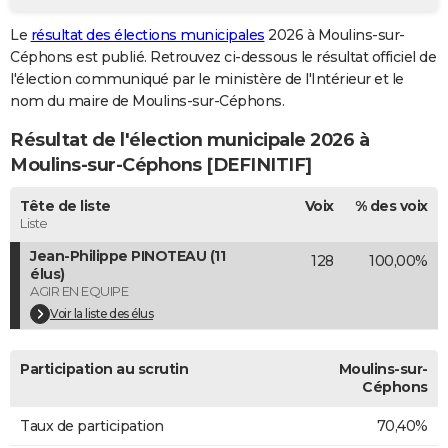
City break
Voyage de noces
Climat
Destinations
Voyage nature
Forum
+
PHOTO
Le
résultat des élections municipales
2026 à Moulins-sur-
Céphons est publié. Retrouvez ci-dessous le résultat officiel de
GUIDES D'ACHAT
l'élection communiqué par le ministère de l'Intérieur et le
nom du maire de Moulins-sur-Céphons.
BONS PLANS
Résultat de l'élection municipale 2026 à
CARTE DE VOEUX
Moulins-sur-Céphons [DEFINITIF]
Carte Bonne année
Carte Pâques
Carte de Noël
Carte Saint-Valentin
Carte d'anniversaire
DICTIONNAIRE
Tête de liste
Voix
% des voix
Biographies
Expressions
Dictionnaire
Citations
Proverbes
Liste
PROGRAMME TV
Jean-Philippe PINOTEAU (11
128
100,00%
COPAINS D'AVANT
élus)
AGIR EN EQUIPE
Se connecter
Collèges
Universités
Service militaire
S'inscrire
Lycées
Primaires
Entreprises
Avis de recherche
AVIS DE DÉCÈS
Voir la liste des élus
FORUM
Participation au scrutin
Moulins-sur-
Lifestyle
Sport
Television
Cinema
Bricolage
Culture
Auto
Voyage
Céphons
Taux de participation
70,40%