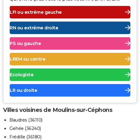
LFI ou extrême gauche
RN ou extrême droite
PS ou gauche
LREM ou centre
Ecologiste
LR ou droite
Villes voisines de Moulins-sur-Céphons
Baudres (36110)
Gehée (36240)
Frédille (36180)