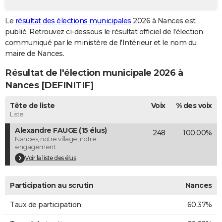
City break
Voyage de noces
Climat
Destinations
Voyage nature
Forum
+
PHOTO
Le
résultat des élections municipales
2026 à Nances est
publié. Retrouvez ci-dessous le résultat officiel de l'élection
GUIDES D'ACHAT
communiqué par le ministère de l'Intérieur et le nom du
BONS PLANS
maire de Nances.
Résultat de l'élection municipale 2026 à
CARTE DE VOEUX
Nances [DEFINITIF]
Carte Bonne année
Carte Pâques
Carte de Noël
Carte Saint-Valentin
Carte d'anniversaire
DICTIONNAIRE
Tête de liste
Voix
% des voix
Biographies
Expressions
Dictionnaire
Citations
Proverbes
PROGRAMME TV
Liste
Alexandre FAUGE (15 élus)
248
100,00%
COPAINS D'AVANT
Nances, notre village, notre
engagement
Se connecter
Collèges
Universités
Service militaire
S'inscrire
Lycées
Primaires
Entreprises
Avis de recherche
AVIS DE DÉCÈS
Voir la liste des élus
FORUM
Participation au scrutin
Nances
Lifestyle
Sport
Television
Cinema
Bricolage
Culture
Auto
Voyage
Taux de participation
60,37%