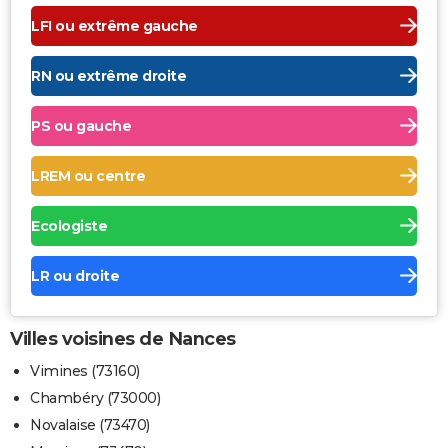
LFI ou extrême gauche
RN ou extrême droite
PS ou gauche
LREM ou centre
Ecologiste
LR ou droite
Villes voisines de Nances
Vimines (73160)
Chambéry (73000)
Novalaise (73470)