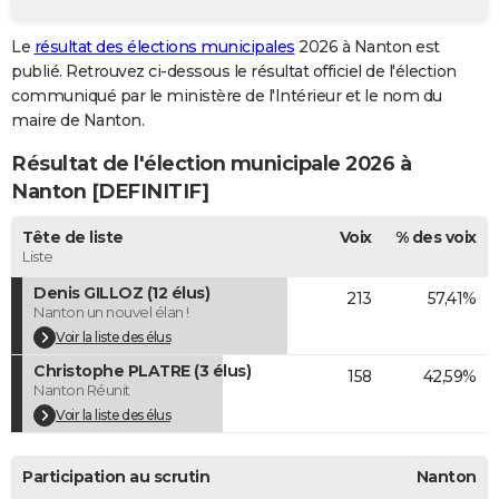
City break
Voyage de noces
Climat
Destinations
Voyage nature
Forum
+
PHOTO
Le
résultat des élections municipales
2026 à Nanton est
publié. Retrouvez ci-dessous le résultat officiel de l'élection
GUIDES D'ACHAT
communiqué par le ministère de l'Intérieur et le nom du
BONS PLANS
maire de Nanton.
Résultat de l'élection municipale 2026 à
CARTE DE VOEUX
Nanton [DEFINITIF]
Carte Bonne année
Carte Pâques
Carte de Noël
Carte Saint-Valentin
Carte d'anniversaire
DICTIONNAIRE
Tête de liste
Voix
% des voix
Biographies
Expressions
Dictionnaire
Citations
Proverbes
PROGRAMME TV
Liste
Denis GILLOZ (12 élus)
213
57,41%
COPAINS D'AVANT
Nanton un nouvel élan !
Se connecter
Collèges
Universités
Service militaire
S'inscrire
Lycées
Primaires
Entreprises
Avis de recherche
Voir la liste des élus
AVIS DE DÉCÈS
Christophe PLATRE (3 élus)
158
42,59%
FORUM
Nanton Réunit
Voir la liste des élus
Lifestyle
Sport
Television
Cinema
Bricolage
Culture
Auto
Voyage
Participation au scrutin
Nanton