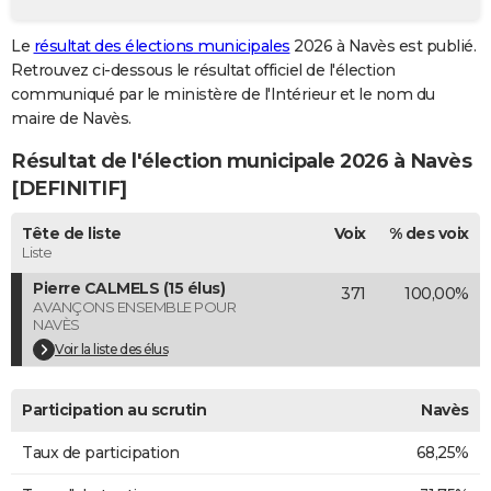
City break
Voyage de noces
Climat
Destinations
Voyage nature
Forum
+
PHOTO
Le
résultat des élections municipales
2026 à Navès est publié.
Retrouvez ci-dessous le résultat officiel de l'élection
GUIDES D'ACHAT
communiqué par le ministère de l'Intérieur et le nom du
BONS PLANS
maire de Navès.
Résultat de l'élection municipale 2026 à Navès
CARTE DE VOEUX
[DEFINITIF]
Carte Bonne année
Carte Pâques
Carte de Noël
Carte Saint-Valentin
Carte d'anniversaire
DICTIONNAIRE
Tête de liste
Voix
% des voix
Biographies
Expressions
Dictionnaire
Citations
Proverbes
PROGRAMME TV
Liste
Pierre CALMELS (15 élus)
371
100,00%
COPAINS D'AVANT
AVANÇONS ENSEMBLE POUR
NAVÈS
Se connecter
Collèges
Universités
Service militaire
S'inscrire
Lycées
Primaires
Entreprises
Avis de recherche
AVIS DE DÉCÈS
Voir la liste des élus
FORUM
Participation au scrutin
Navès
Lifestyle
Sport
Television
Cinema
Bricolage
Culture
Auto
Voyage
Taux de participation
68,25%