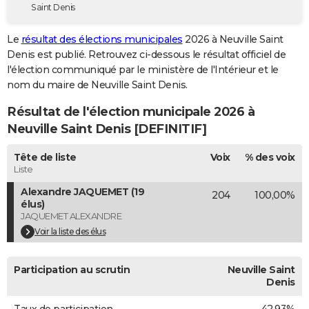
Saint Denis
City break
Voyage de noces
Climat
Destinations
Voyage nature
Forum
+
PHOTO
Le
résultat des élections municipales
2026 à Neuville Saint
GUIDES D'ACHAT
Denis est publié. Retrouvez ci-dessous le résultat officiel de
l'élection communiqué par le ministère de l'Intérieur et le
BONS PLANS
nom du maire de Neuville Saint Denis.
CARTE DE VOEUX
Résultat de l'élection municipale 2026 à
Carte Bonne année
Carte Pâques
Carte de Noël
Carte Saint-Valentin
Carte d'anniversaire
Neuville Saint Denis [DEFINITIF]
DICTIONNAIRE
Biographies
Expressions
Dictionnaire
Citations
Proverbes
Tête de liste
Voix
% des voix
PROGRAMME TV
Liste
COPAINS D'AVANT
Alexandre JAQUEMET (19
204
100,00%
élus)
Se connecter
Collèges
Universités
Service militaire
S'inscrire
Lycées
Primaires
Entreprises
Avis de recherche
AVIS DE DÉCÈS
JAQUEMET ALEXANDRE
Voir la liste des élus
FORUM
Lifestyle
Sport
Television
Cinema
Bricolage
Culture
Auto
Voyage
Participation au scrutin
Neuville Saint
Denis
Taux de participation
42,93%