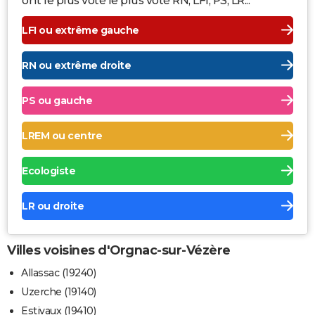
ont le plus voté le plus voté RN, LFI, PS, LR...
LFI ou extrême gauche
RN ou extrême droite
PS ou gauche
LREM ou centre
Ecologiste
LR ou droite
Villes voisines d'Orgnac-sur-Vézère
Allassac (19240)
Uzerche (19140)
Estivaux (19410)