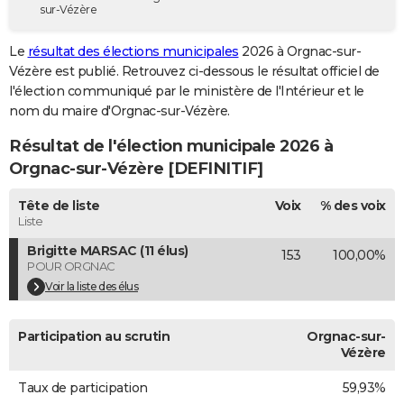
sur-Vézère
City break
Voyage de noces
Climat
Destinations
Voyage nature
Forum
+
PHOTO
Le
résultat des élections municipales
2026 à Orgnac-sur-
GUIDES D'ACHAT
Vézère est publié. Retrouvez ci-dessous le résultat officiel de
l'élection communiqué par le ministère de l'Intérieur et le
BONS PLANS
nom du maire d'Orgnac-sur-Vézère.
CARTE DE VOEUX
Résultat de l'élection municipale 2026 à
Carte Bonne année
Carte Pâques
Carte de Noël
Carte Saint-Valentin
Carte d'anniversaire
Orgnac-sur-Vézère [DEFINITIF]
DICTIONNAIRE
Biographies
Expressions
Dictionnaire
Citations
Proverbes
Tête de liste
Voix
% des voix
PROGRAMME TV
Liste
COPAINS D'AVANT
Brigitte MARSAC (11 élus)
153
100,00%
POUR ORGNAC
Se connecter
Collèges
Universités
Service militaire
S'inscrire
Lycées
Primaires
Entreprises
Avis de recherche
AVIS DE DÉCÈS
Voir la liste des élus
FORUM
Participation au scrutin
Orgnac-sur-
Lifestyle
Sport
Television
Cinema
Bricolage
Culture
Auto
Voyage
Vézère
Taux de participation
59,93%