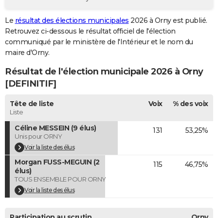
City break
Voyage de noces
Climat
Destinations
Voyage nature
Forum
+
PHOTO
Le
résultat des élections municipales
2026 à Orny est publié.
Retrouvez ci-dessous le résultat officiel de l'élection
GUIDES D'ACHAT
communiqué par le ministère de l'Intérieur et le nom du
BONS PLANS
maire d'Orny.
Résultat de l'élection municipale 2026 à Orny
CARTE DE VOEUX
[DEFINITIF]
Carte Bonne année
Carte Pâques
Carte de Noël
Carte Saint-Valentin
Carte d'anniversaire
DICTIONNAIRE
Tête de liste
Voix
% des voix
Biographies
Expressions
Dictionnaire
Citations
Proverbes
PROGRAMME TV
Liste
Céline MESSEIN (9 élus)
131
53,25%
COPAINS D'AVANT
Unis pour ORNY
Se connecter
Collèges
Universités
Service militaire
S'inscrire
Lycées
Primaires
Entreprises
Avis de recherche
Voir la liste des élus
AVIS DE DÉCÈS
Morgan FUSS-MEGUIN (2
115
46,75%
FORUM
élus)
TOUS ENSEMBLE POUR ORNY
Lifestyle
Sport
Television
Cinema
Bricolage
Culture
Auto
Voyage
Voir la liste des élus
Participation au scrutin
Orny