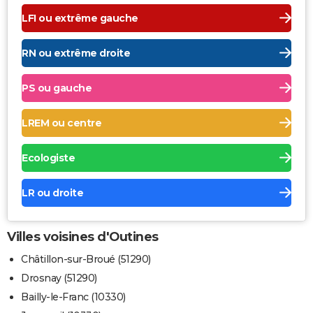
LFI ou extrême gauche
RN ou extrême droite
PS ou gauche
LREM ou centre
Ecologiste
LR ou droite
Villes voisines d'Outines
Châtillon-sur-Broué (51290)
Drosnay (51290)
Bailly-le-Franc (10330)