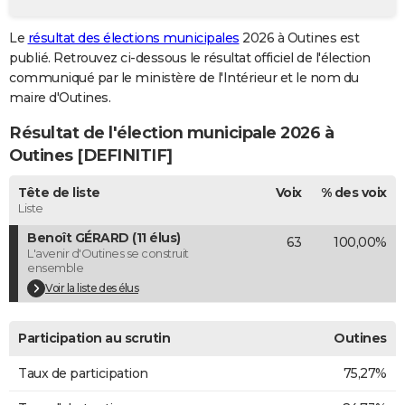
City break
Voyage de noces
Climat
Destinations
Voyage nature
Forum
+
PHOTO
Le
résultat des élections municipales
2026 à Outines est
publié. Retrouvez ci-dessous le résultat officiel de l'élection
GUIDES D'ACHAT
communiqué par le ministère de l'Intérieur et le nom du
BONS PLANS
maire d'Outines.
Résultat de l'élection municipale 2026 à
CARTE DE VOEUX
Outines [DEFINITIF]
Carte Bonne année
Carte Pâques
Carte de Noël
Carte Saint-Valentin
Carte d'anniversaire
DICTIONNAIRE
Tête de liste
Voix
% des voix
Biographies
Expressions
Dictionnaire
Citations
Proverbes
PROGRAMME TV
Liste
Benoît GÉRARD (11 élus)
63
100,00%
COPAINS D'AVANT
L'avenir d'Outines se construit
ensemble
Se connecter
Collèges
Universités
Service militaire
S'inscrire
Lycées
Primaires
Entreprises
Avis de recherche
AVIS DE DÉCÈS
Voir la liste des élus
FORUM
Participation au scrutin
Outines
Lifestyle
Sport
Television
Cinema
Bricolage
Culture
Auto
Voyage
Taux de participation
75,27%