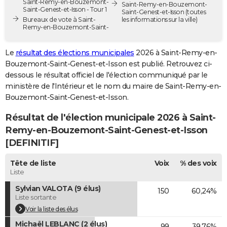
Saint-Remy-en-Bouzemont-
Saint-Remy-en-Bouzemont-
Saint-Genest-et-Isson - Tour 1
City break
Voyage de noces
Climat
Destinations
Voyage nature
Forum
+
Saint-Genest-et-Isson
(toutes
PHOTO
Bureaux de vote à Saint-
les informations sur la ville)
Remy-en-Bouzemont-Saint-
GUIDES D'ACHAT
Le
résultat des élections municipales
2026 à Saint-Remy-en-
BONS PLANS
Bouzemont-Saint-Genest-et-Isson est publié. Retrouvez ci-
CARTE DE VOEUX
dessous le résultat officiel de l'élection communiqué par le
ministère de l'Intérieur et le nom du maire de Saint-Remy-en-
Carte Bonne année
Carte Pâques
Carte de Noël
Carte Saint-Valentin
Carte d'anniversaire
DICTIONNAIRE
Bouzemont-Saint-Genest-et-Isson.
Biographies
Expressions
Dictionnaire
Citations
Proverbes
PROGRAMME TV
Résultat de l'élection municipale 2026 à Saint-
Remy-en-Bouzemont-Saint-Genest-et-Isson
COPAINS D'AVANT
[DEFINITIF]
Se connecter
Collèges
Universités
Service militaire
S'inscrire
Lycées
Primaires
Entreprises
Avis de recherche
AVIS DE DÉCÈS
Tête de liste
Voix
% des voix
Liste
FORUM
Sylvian VALOTA (9 élus)
150
60,24%
Lifestyle
Sport
Television
Cinema
Bricolage
Culture
Auto
Voyage
Liste sortante
Voir la liste des élus
Michaël LEBLANC (2 élus)
99
39,76%