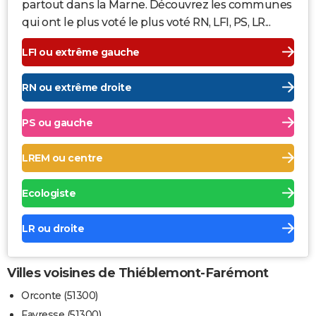
partout dans la Marne. Découvrez les communes
qui ont le plus voté le plus voté RN, LFI, PS, LR...
LFI ou extrême gauche
RN ou extrême droite
PS ou gauche
LREM ou centre
Ecologiste
LR ou droite
Villes voisines de Thiéblemont-Farémont
Orconte (51300)
Favresse (51300)