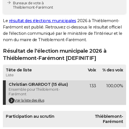
Bureaux de vote à
City break
Voyage de noces
Climat
Destinations
Voyage nature
Forum
+
PHOTO
Thiéblemont-Farémont
GUIDES D'ACHAT
Le
résultat des élections municipales
2026 à Thiéblemont-
Farémont est publié. Retrouvez ci-dessous le résultat officiel
BONS PLANS
de l'élection communiqué par le ministère de l'Intérieur et le
nom du maire de Thiéblemont-Farémont.
CARTE DE VOEUX
Résultat de l'élection municipale 2026 à
Carte Bonne année
Carte Pâques
Carte de Noël
Carte Saint-Valentin
Carte d'anniversaire
DICTIONNAIRE
Thiéblemont-Farémont [DEFINITIF]
Biographies
Expressions
Dictionnaire
Citations
Proverbes
PROGRAMME TV
Tête de liste
Voix
% des voix
Liste
COPAINS D'AVANT
Christian GIRARDOT (15 élus)
133
100,00%
Se connecter
Collèges
Universités
Service militaire
S'inscrire
Lycées
Primaires
Entreprises
Avis de recherche
AVIS DE DÉCÈS
Ensemble pour Thiéblemont-
Farémont
FORUM
Voir la liste des élus
Lifestyle
Sport
Television
Cinema
Bricolage
Culture
Auto
Voyage
Participation au scrutin
Thiéblemont-
Farémont