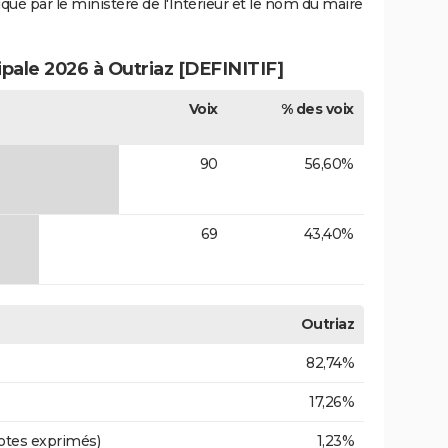
iqué par le ministère de l'Intérieur et le nom du maire
ipale 2026 à Outriaz [DEFINITIF]
Voix
% des voix
90
56,60%
69
43,40%
Outriaz
82,74%
17,26%
otes exprimés)
1,23%