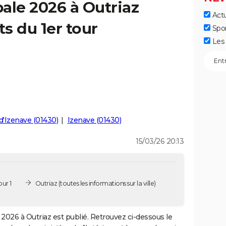
ale 2026 à Outriaz
Actu
ts du 1er tour
Spo
Les 
d'Izenave (01430)
Izenave (01430)
15/03/26 20:13
ur 1
Outriaz
(toutes les informations sur la ville)
2026 à Outriaz est publié. Retrouvez ci-dessous le