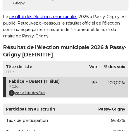
Grigny
City break
Voyage de noces
Climat
Destinations
Voyage nature
Forum
+
PHOTO
Le
résultat des élections municipales
2026 à Passy-Grigny est
GUIDES D'ACHAT
publié. Retrouvez ci-dessous le résultat officiel de l'élection
communiqué par le ministère de l'Intérieur et le nom du
BONS PLANS
maire de Passy-Grigny.
CARTE DE VOEUX
Résultat de l'élection municipale 2026 à Passy-
Carte Bonne année
Carte Pâques
Carte de Noël
Carte Saint-Valentin
Carte d'anniversaire
Grigny [DEFINITIF]
DICTIONNAIRE
Biographies
Expressions
Dictionnaire
Citations
Proverbes
Tête de liste
Voix
% des voix
PROGRAMME TV
Liste
COPAINS D'AVANT
Fabrice HUBERT (11 élus)
153
100,00%
PG26
Se connecter
Collèges
Universités
Service militaire
S'inscrire
Lycées
Primaires
Entreprises
Avis de recherche
AVIS DE DÉCÈS
Voir la liste des élus
FORUM
Participation au scrutin
Passy-Grigny
Lifestyle
Sport
Television
Cinema
Bricolage
Culture
Auto
Voyage
Taux de participation
56,82%