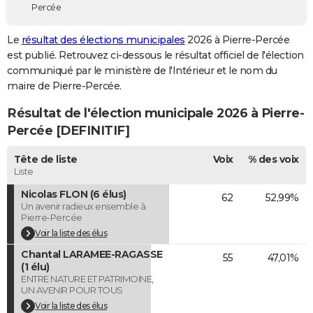
Percée
City break
Voyage de noces
Climat
Destinations
Voyage nature
Forum
+
PHOTO
Le
résultat des élections municipales
2026 à Pierre-Percée
GUIDES D'ACHAT
est publié. Retrouvez ci-dessous le résultat officiel de l'élection
communiqué par le ministère de l'Intérieur et le nom du
BONS PLANS
maire de Pierre-Percée.
CARTE DE VOEUX
Résultat de l'élection municipale 2026 à Pierre-
Carte Bonne année
Carte Pâques
Carte de Noël
Carte Saint-Valentin
Carte d'anniversaire
Percée [DEFINITIF]
DICTIONNAIRE
Biographies
Expressions
Dictionnaire
Citations
Proverbes
Tête de liste
Voix
% des voix
PROGRAMME TV
Liste
COPAINS D'AVANT
Nicolas FLON (6 élus)
62
52,99%
Un avenir radieux ensemble à
Se connecter
Collèges
Universités
Service militaire
S'inscrire
Lycées
Primaires
Entreprises
Avis de recherche
AVIS DE DÉCÈS
Pierre-Percée
Voir la liste des élus
FORUM
Chantal LARAMEE-RAGASSE
55
47,01%
(1 élu)
Lifestyle
Sport
Television
Cinema
Bricolage
Culture
Auto
Voyage
ENTRE NATURE ET PATRIMOINE,
UN AVENIR POUR TOUS
Voir la liste des élus