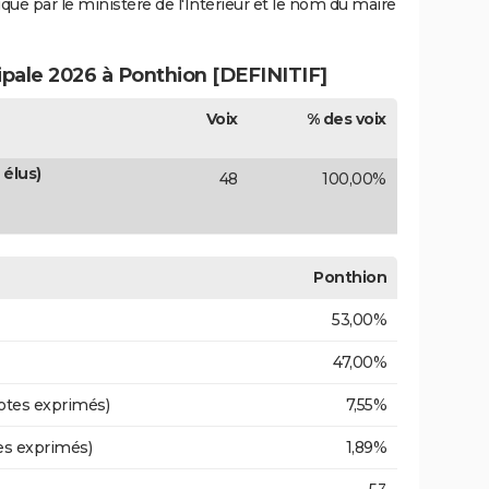
iqué par le ministère de l'Intérieur et le nom du maire
ipale 2026 à Ponthion [DEFINITIF]
Voix
% des voix
élus)
48
100,00%
Ponthion
53,00%
47,00%
otes exprimés)
7,55%
es exprimés)
1,89%