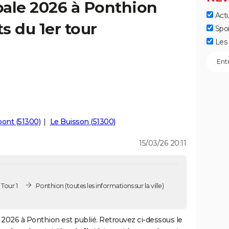
pale 2026 à Ponthion
Actu
ts du 1er tour
Spo
Les 
ont (51300)
Le Buisson (51300)
15/03/26 20:11
Tour 1
Ponthion
(toutes les informations sur la ville)
2026 à Ponthion est publié. Retrouvez ci-dessous le