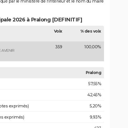
iqué par le ministère de l'Intérieur et le nom du maire
ipale 2026 à Pralong [DEFINITIF]
Voix
% des voix
359
100,00%
 AVENIR
Pralong
57,55%
42,45%
otes exprimés)
5,20%
es exprimés)
9,93%