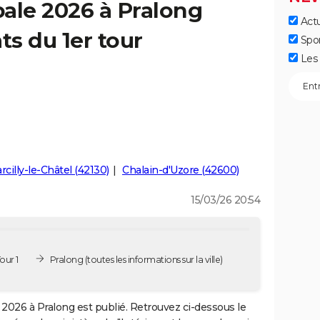
ale 2026 à Pralong
Actu
ts du 1er tour
Spo
Les 
rcilly-le-Châtel (42130)
Chalain-d'Uzore (42600)
15/03/26 20:54
our 1
Pralong
(toutes les informations sur la ville)
2026 à Pralong est publié. Retrouvez ci-dessous le