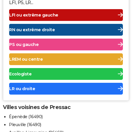
LFI, PS, LR...
LFI ou extrême gauche
RN ou extrême droite
PS ou gauche
LREM ou centre
Ecologiste
LR ou droite
Villes voisines de Pressac
Épenède (16490)
Pleuville (16490)