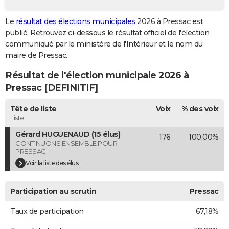
City break
Voyage de noces
Climat
Destinations
Voyage nature
Forum
+
PHOTO
Le
résultat des élections municipales
2026 à Pressac est
publié. Retrouvez ci-dessous le résultat officiel de l'élection
GUIDES D'ACHAT
communiqué par le ministère de l'Intérieur et le nom du
BONS PLANS
maire de Pressac.
Résultat de l'élection municipale 2026 à
CARTE DE VOEUX
Pressac [DEFINITIF]
Carte Bonne année
Carte Pâques
Carte de Noël
Carte Saint-Valentin
Carte d'anniversaire
DICTIONNAIRE
Tête de liste
Voix
% des voix
Biographies
Expressions
Dictionnaire
Citations
Proverbes
PROGRAMME TV
Liste
Gérard HUGUENAUD (15 élus)
176
100,00%
COPAINS D'AVANT
CONTINUONS ENSEMBLE POUR
PRESSAC
Se connecter
Collèges
Universités
Service militaire
S'inscrire
Lycées
Primaires
Entreprises
Avis de recherche
AVIS DE DÉCÈS
Voir la liste des élus
FORUM
Participation au scrutin
Pressac
Lifestyle
Sport
Television
Cinema
Bricolage
Culture
Auto
Voyage
Taux de participation
67,18%