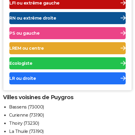
LFI ou extrême gauche
RN ou extrême droite
PS ou gauche
LREM ou centre
Ecologiste
LR ou droite
Villes voisines de Puygros
Bassens (73000)
Curienne (73190)
Thoiry (73230)
La Thuile (73190)