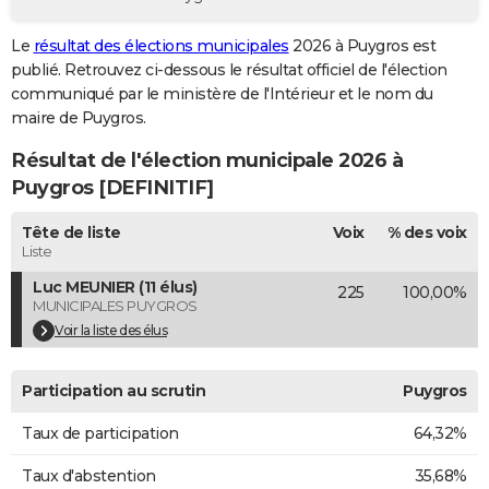
City break
Voyage de noces
Climat
Destinations
Voyage nature
Forum
+
PHOTO
Le
résultat des élections municipales
2026 à Puygros est
publié. Retrouvez ci-dessous le résultat officiel de l'élection
GUIDES D'ACHAT
communiqué par le ministère de l'Intérieur et le nom du
BONS PLANS
maire de Puygros.
Résultat de l'élection municipale 2026 à
CARTE DE VOEUX
Puygros [DEFINITIF]
Carte Bonne année
Carte Pâques
Carte de Noël
Carte Saint-Valentin
Carte d'anniversaire
DICTIONNAIRE
Tête de liste
Voix
% des voix
Biographies
Expressions
Dictionnaire
Citations
Proverbes
PROGRAMME TV
Liste
Luc MEUNIER (11 élus)
225
100,00%
COPAINS D'AVANT
MUNICIPALES PUYGROS
Se connecter
Collèges
Universités
Service militaire
S'inscrire
Lycées
Primaires
Entreprises
Avis de recherche
Voir la liste des élus
AVIS DE DÉCÈS
FORUM
Participation au scrutin
Puygros
Lifestyle
Sport
Television
Cinema
Bricolage
Culture
Auto
Voyage
Taux de participation
64,32%
Taux d'abstention
35,68%