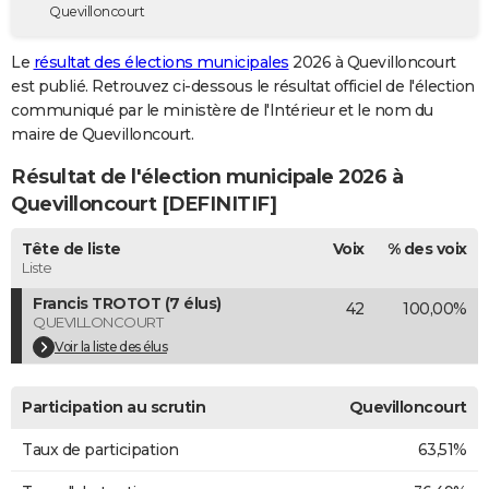
Quevilloncourt
City break
Voyage de noces
Climat
Destinations
Voyage nature
Forum
+
PHOTO
Le
résultat des élections municipales
2026 à Quevilloncourt
GUIDES D'ACHAT
est publié. Retrouvez ci-dessous le résultat officiel de l'élection
communiqué par le ministère de l'Intérieur et le nom du
BONS PLANS
maire de Quevilloncourt.
CARTE DE VOEUX
Résultat de l'élection municipale 2026 à
Carte Bonne année
Carte Pâques
Carte de Noël
Carte Saint-Valentin
Carte d'anniversaire
Quevilloncourt [DEFINITIF]
DICTIONNAIRE
Biographies
Expressions
Dictionnaire
Citations
Proverbes
Tête de liste
Voix
% des voix
PROGRAMME TV
Liste
COPAINS D'AVANT
Francis TROTOT (7 élus)
42
100,00%
QUEVILLONCOURT
Se connecter
Collèges
Universités
Service militaire
S'inscrire
Lycées
Primaires
Entreprises
Avis de recherche
AVIS DE DÉCÈS
Voir la liste des élus
FORUM
Participation au scrutin
Quevilloncourt
Lifestyle
Sport
Television
Cinema
Bricolage
Culture
Auto
Voyage
Taux de participation
63,51%