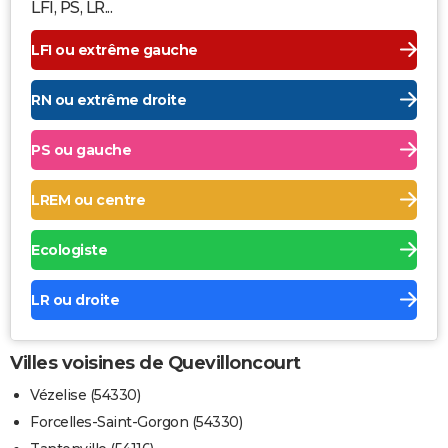
LFI, PS, LR...
LFI ou extrême gauche
RN ou extrême droite
PS ou gauche
LREM ou centre
Ecologiste
LR ou droite
Villes voisines de Quevilloncourt
Vézelise (54330)
Forcelles-Saint-Gorgon (54330)