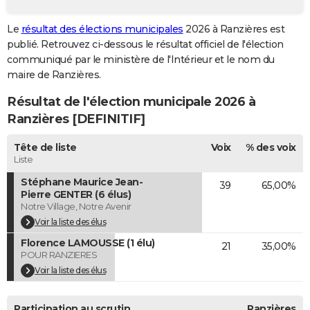
City break
Voyage de noces
Climat
Destinations
Voyage nature
Forum
+
PHOTO
Le
résultat des élections municipales
2026 à Ranzières est
publié. Retrouvez ci-dessous le résultat officiel de l'élection
GUIDES D'ACHAT
communiqué par le ministère de l'Intérieur et le nom du
BONS PLANS
maire de Ranzières.
Résultat de l'élection municipale 2026 à
CARTE DE VOEUX
Ranzières [DEFINITIF]
Carte Bonne année
Carte Pâques
Carte de Noël
Carte Saint-Valentin
Carte d'anniversaire
DICTIONNAIRE
Tête de liste
Voix
% des voix
Biographies
Expressions
Dictionnaire
Citations
Proverbes
PROGRAMME TV
Liste
Stéphane Maurice Jean-
39
65,00%
COPAINS D'AVANT
Pierre GENTER (6 élus)
Notre Village, Notre Avenir
Se connecter
Collèges
Universités
Service militaire
S'inscrire
Lycées
Primaires
Entreprises
Avis de recherche
AVIS DE DÉCÈS
Voir la liste des élus
FORUM
Florence LAMOUSSE (1 élu)
21
35,00%
POUR RANZIERES
Lifestyle
Sport
Television
Cinema
Bricolage
Culture
Auto
Voyage
Voir la liste des élus
Participation au scrutin
Ranzières