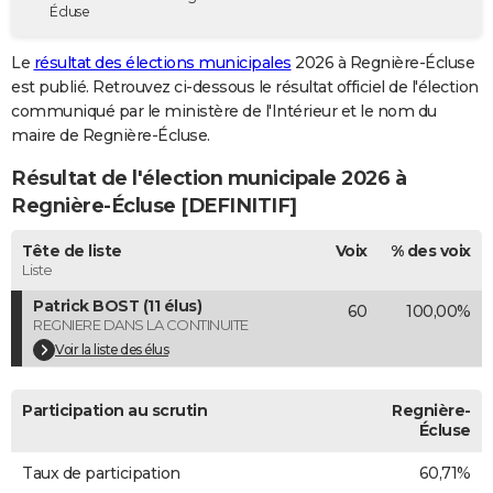
Écluse
City break
Voyage de noces
Climat
Destinations
Voyage nature
Forum
+
PHOTO
Le
résultat des élections municipales
2026 à Regnière-Écluse
GUIDES D'ACHAT
est publié. Retrouvez ci-dessous le résultat officiel de l'élection
communiqué par le ministère de l'Intérieur et le nom du
BONS PLANS
maire de Regnière-Écluse.
CARTE DE VOEUX
Résultat de l'élection municipale 2026 à
Carte Bonne année
Carte Pâques
Carte de Noël
Carte Saint-Valentin
Carte d'anniversaire
Regnière-Écluse [DEFINITIF]
DICTIONNAIRE
Biographies
Expressions
Dictionnaire
Citations
Proverbes
Tête de liste
Voix
% des voix
PROGRAMME TV
Liste
COPAINS D'AVANT
Patrick BOST (11 élus)
60
100,00%
REGNIERE DANS LA CONTINUITE
Se connecter
Collèges
Universités
Service militaire
S'inscrire
Lycées
Primaires
Entreprises
Avis de recherche
AVIS DE DÉCÈS
Voir la liste des élus
FORUM
Participation au scrutin
Regnière-
Lifestyle
Sport
Television
Cinema
Bricolage
Culture
Auto
Voyage
Écluse
Taux de participation
60,71%