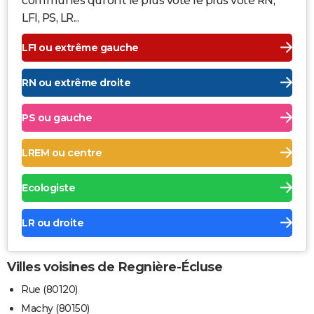
communes qui ont le plus voté le plus voté RN,
LFI, PS, LR...
LFI ou extrême gauche
RN ou extrême droite
PS ou gauche
LREM ou centre
Ecologiste
LR ou droite
Villes voisines de Regnière-Écluse
Rue (80120)
Machy (80150)