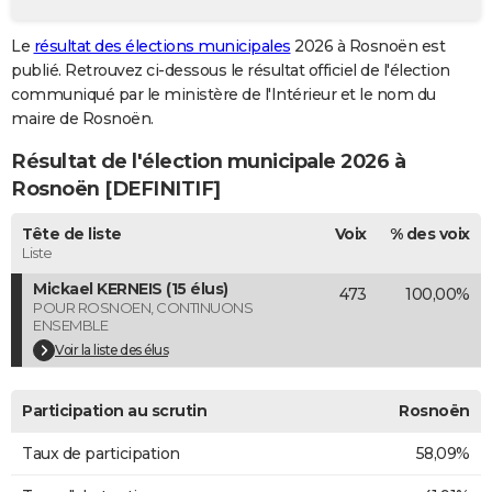
City break
Voyage de noces
Climat
Destinations
Voyage nature
Forum
+
PHOTO
Le
résultat des élections municipales
2026 à Rosnoën est
publié. Retrouvez ci-dessous le résultat officiel de l'élection
GUIDES D'ACHAT
communiqué par le ministère de l'Intérieur et le nom du
BONS PLANS
maire de Rosnoën.
Résultat de l'élection municipale 2026 à
CARTE DE VOEUX
Rosnoën [DEFINITIF]
Carte Bonne année
Carte Pâques
Carte de Noël
Carte Saint-Valentin
Carte d'anniversaire
DICTIONNAIRE
Tête de liste
Voix
% des voix
Biographies
Expressions
Dictionnaire
Citations
Proverbes
PROGRAMME TV
Liste
Mickael KERNEIS (15 élus)
473
100,00%
COPAINS D'AVANT
POUR ROSNOEN, CONTINUONS
ENSEMBLE
Se connecter
Collèges
Universités
Service militaire
S'inscrire
Lycées
Primaires
Entreprises
Avis de recherche
AVIS DE DÉCÈS
Voir la liste des élus
FORUM
Participation au scrutin
Rosnoën
Lifestyle
Sport
Television
Cinema
Bricolage
Culture
Auto
Voyage
Taux de participation
58,09%