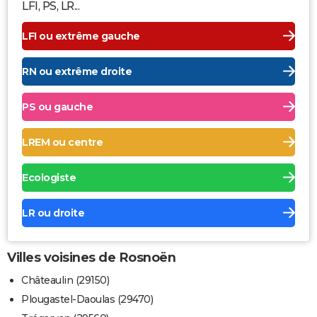
LFI, PS, LR...
LFI ou extrême gauche
RN ou extrême droite
PS ou gauche
LREM ou centre
Ecologiste
LR ou droite
Villes voisines de Rosnoën
Châteaulin (29150)
Plougastel-Daoulas (29470)