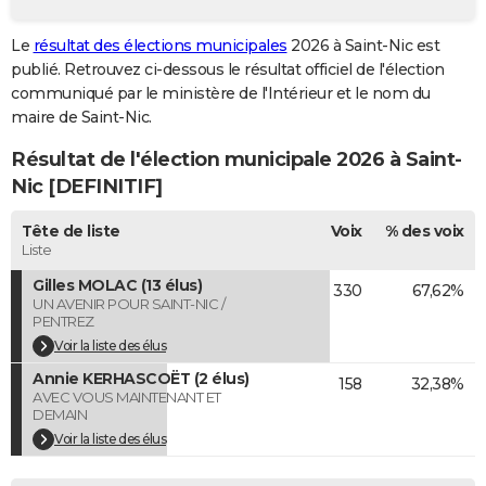
City break
Voyage de noces
Climat
Destinations
Voyage nature
Forum
+
PHOTO
Le
résultat des élections municipales
2026 à Saint-Nic est
publié. Retrouvez ci-dessous le résultat officiel de l'élection
GUIDES D'ACHAT
communiqué par le ministère de l'Intérieur et le nom du
BONS PLANS
maire de Saint-Nic.
Résultat de l'élection municipale 2026 à Saint-
CARTE DE VOEUX
Nic [DEFINITIF]
Carte Bonne année
Carte Pâques
Carte de Noël
Carte Saint-Valentin
Carte d'anniversaire
DICTIONNAIRE
Tête de liste
Voix
% des voix
Biographies
Expressions
Dictionnaire
Citations
Proverbes
PROGRAMME TV
Liste
Gilles MOLAC (13 élus)
330
67,62%
COPAINS D'AVANT
UN AVENIR POUR SAINT-NIC /
PENTREZ
Se connecter
Collèges
Universités
Service militaire
S'inscrire
Lycées
Primaires
Entreprises
Avis de recherche
AVIS DE DÉCÈS
Voir la liste des élus
Annie KERHASCOËT (2 élus)
FORUM
158
32,38%
AVEC VOUS MAINTENANT ET
DEMAIN
Lifestyle
Sport
Television
Cinema
Bricolage
Culture
Auto
Voyage
Voir la liste des élus