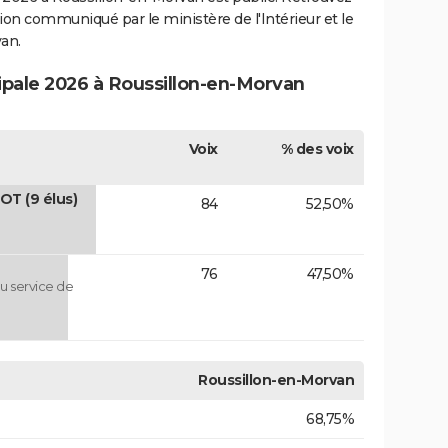
ection communiqué par le ministère de l'Intérieur et le
an.
cipale 2026 à Roussillon-en-Morvan
Voix
% des voix
OT (9 élus)
84
52,50%
76
47,50%
u service de
Roussillon-en-Morvan
68,75%