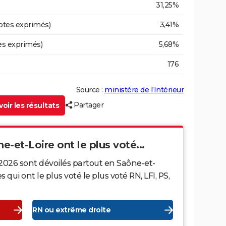
31,25%
otes exprimés)
3,41%
es exprimés)
5,68%
176
Source :
ministère de l’Intérieur
Partager
oir les résultats
ne-et-Loire ont le plus voté...
 2026 sont dévoilés partout en Saône-et-
ui ont le plus voté le plus voté RN, LFI, PS,
RN ou extrême droite