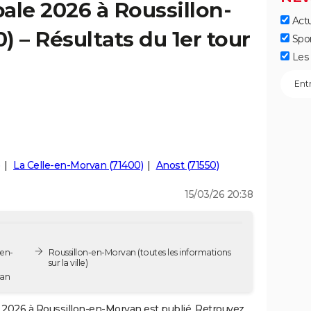
ale 2026 à Roussillon-
Actu
 – Résultats du 1er tour
Spo
Les 
)
La Celle-en-Morvan (71400)
Anost (71550)
15/03/26 20:38
-en-
Roussillon-en-Morvan
(toutes les informations
sur la ville)
van
2026 à Roussillon-en-Morvan est publié. Retrouvez