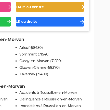
LREM ou centre
LR ou droite
n-en-Morvan
Arleuf (58430)
Sommant (71540)
Cussy-en-Morvan (71550)
Glux-en-Glenne (58370)
Tavernay (71400)
on-en-Morvan
Accidents à Roussillon-en-Morvan
orvan
Délinquance à Roussillon-en-Morvan
n
Inondations à Roussillon-en-Morvan