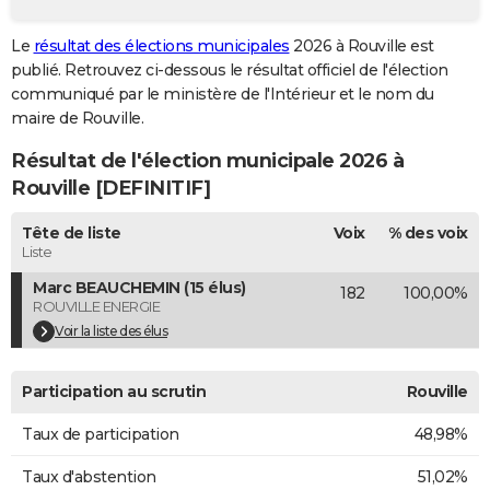
City break
Voyage de noces
Climat
Destinations
Voyage nature
Forum
+
PHOTO
Le
résultat des élections municipales
2026 à Rouville est
publié. Retrouvez ci-dessous le résultat officiel de l'élection
GUIDES D'ACHAT
communiqué par le ministère de l'Intérieur et le nom du
BONS PLANS
maire de Rouville.
Résultat de l'élection municipale 2026 à
CARTE DE VOEUX
Rouville [DEFINITIF]
Carte Bonne année
Carte Pâques
Carte de Noël
Carte Saint-Valentin
Carte d'anniversaire
DICTIONNAIRE
Tête de liste
Voix
% des voix
Biographies
Expressions
Dictionnaire
Citations
Proverbes
PROGRAMME TV
Liste
Marc BEAUCHEMIN (15 élus)
182
100,00%
COPAINS D'AVANT
ROUVILLE ENERGIE
Se connecter
Collèges
Universités
Service militaire
S'inscrire
Lycées
Primaires
Entreprises
Avis de recherche
Voir la liste des élus
AVIS DE DÉCÈS
FORUM
Participation au scrutin
Rouville
Lifestyle
Sport
Television
Cinema
Bricolage
Culture
Auto
Voyage
Taux de participation
48,98%
Taux d'abstention
51,02%