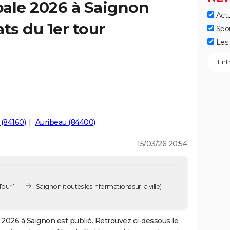
pale 2026 à Saignon
Actu
ts du 1er tour
Spo
Les 
(84160)
Auribeau (84400)
15/03/26 20:54
our 1
Saignon
(toutes les informations sur la ville)
2026 à Saignon est publié. Retrouvez ci-dessous le