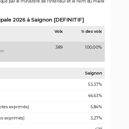
iqué par le ministère de l'Intérieur et le nom du maire
ipale 2026 à Saignon [DEFINITIF]
Voix
% des voix
)
389
100,00%
on
Saignon
53,37%
46,63%
otes exprimés)
5,84%
es exprimés)
3,27%