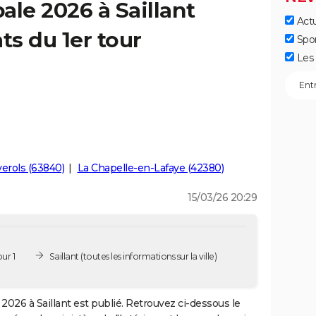
ale 2026 à Saillant
Actu
ts du 1er tour
Spo
Les 
verols (63840)
La Chapelle-en-Lafaye (42380)
15/03/26 20:29
ur 1
Saillant
(toutes les informations sur la ville)
2026 à Saillant est publié. Retrouvez ci-dessous le