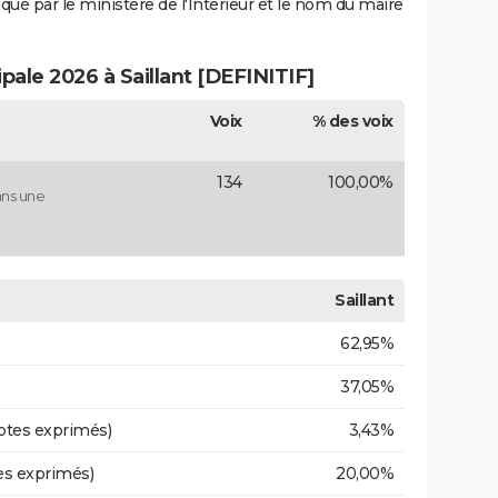
iqué par le ministère de l'Intérieur et le nom du maire
ipale 2026 à Saillant [DEFINITIF]
Voix
% des voix
134
100,00%
ans une
Saillant
62,95%
37,05%
otes exprimés)
3,43%
es exprimés)
20,00%