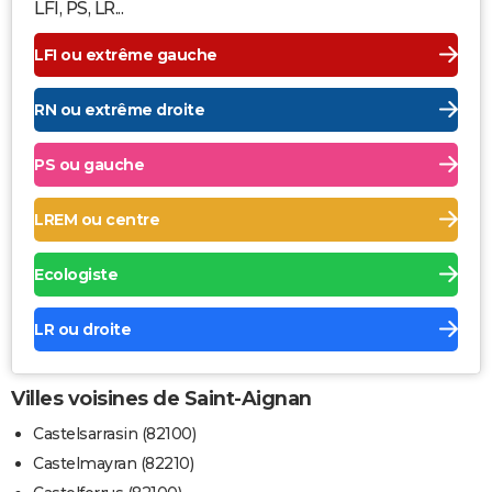
LFI, PS, LR...
LFI ou extrême gauche
RN ou extrême droite
PS ou gauche
LREM ou centre
Ecologiste
LR ou droite
Villes voisines de Saint-Aignan
Castelsarrasin (82100)
Castelmayran (82210)