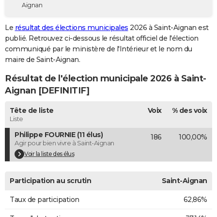
Aignan
City break
Voyage de noces
Climat
Destinations
Voyage nature
Forum
+
PHOTO
Le
résultat des élections municipales
2026 à Saint-Aignan est
GUIDES D'ACHAT
publié. Retrouvez ci-dessous le résultat officiel de l'élection
communiqué par le ministère de l'Intérieur et le nom du
BONS PLANS
maire de Saint-Aignan.
CARTE DE VOEUX
Résultat de l'élection municipale 2026 à Saint-
Carte Bonne année
Carte Pâques
Carte de Noël
Carte Saint-Valentin
Carte d'anniversaire
Aignan [DEFINITIF]
DICTIONNAIRE
Biographies
Expressions
Dictionnaire
Citations
Proverbes
Tête de liste
Voix
% des voix
PROGRAMME TV
Liste
COPAINS D'AVANT
Philippe FOURNIE (11 élus)
186
100,00%
Agir pour bien vivre à Saint-Aignan
Se connecter
Collèges
Universités
Service militaire
S'inscrire
Lycées
Primaires
Entreprises
Avis de recherche
AVIS DE DÉCÈS
Voir la liste des élus
FORUM
Participation au scrutin
Saint-Aignan
Lifestyle
Sport
Television
Cinema
Bricolage
Culture
Auto
Voyage
Taux de participation
62,86%