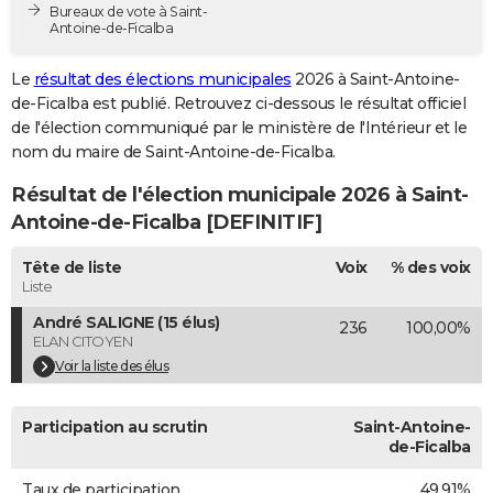
Bureaux de vote à Saint-
City break
Voyage de noces
Climat
Destinations
Voyage nature
Forum
+
PHOTO
Antoine-de-Ficalba
GUIDES D'ACHAT
Le
résultat des élections municipales
2026 à Saint-Antoine-
de-Ficalba est publié. Retrouvez ci-dessous le résultat officiel
BONS PLANS
de l'élection communiqué par le ministère de l'Intérieur et le
nom du maire de Saint-Antoine-de-Ficalba.
CARTE DE VOEUX
Résultat de l'élection municipale 2026 à Saint-
Carte Bonne année
Carte Pâques
Carte de Noël
Carte Saint-Valentin
Carte d'anniversaire
DICTIONNAIRE
Antoine-de-Ficalba [DEFINITIF]
Biographies
Expressions
Dictionnaire
Citations
Proverbes
PROGRAMME TV
Tête de liste
Voix
% des voix
Liste
COPAINS D'AVANT
André SALIGNE (15 élus)
236
100,00%
Se connecter
Collèges
Universités
Service militaire
S'inscrire
Lycées
Primaires
Entreprises
Avis de recherche
AVIS DE DÉCÈS
ELAN CITOYEN
Voir la liste des élus
FORUM
Lifestyle
Sport
Television
Cinema
Bricolage
Culture
Auto
Voyage
Participation au scrutin
Saint-Antoine-
de-Ficalba
Taux de participation
49,91%