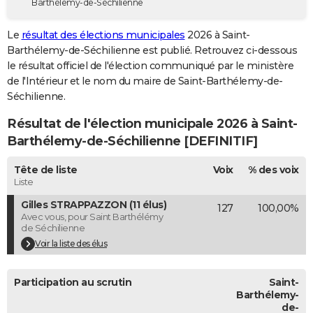
Barthélemy-de-Séchilienne
City break
Voyage de noces
Climat
Destinations
Voyage nature
Forum
+
PHOTO
Le
résultat des élections municipales
2026 à Saint-
GUIDES D'ACHAT
Barthélemy-de-Séchilienne est publié. Retrouvez ci-dessous
le résultat officiel de l'élection communiqué par le ministère
BONS PLANS
de l'Intérieur et le nom du maire de Saint-Barthélemy-de-
Séchilienne.
CARTE DE VOEUX
Résultat de l'élection municipale 2026 à Saint-
Carte Bonne année
Carte Pâques
Carte de Noël
Carte Saint-Valentin
Carte d'anniversaire
DICTIONNAIRE
Barthélemy-de-Séchilienne [DEFINITIF]
Biographies
Expressions
Dictionnaire
Citations
Proverbes
PROGRAMME TV
Tête de liste
Voix
% des voix
Liste
COPAINS D'AVANT
Gilles STRAPPAZZON (11 élus)
127
100,00%
Se connecter
Collèges
Universités
Service militaire
S'inscrire
Lycées
Primaires
Entreprises
Avis de recherche
AVIS DE DÉCÈS
Avec vous, pour Saint Barthélémy
de Séchilienne
FORUM
Voir la liste des élus
Lifestyle
Sport
Television
Cinema
Bricolage
Culture
Auto
Voyage
Participation au scrutin
Saint-
Barthélemy-
de-