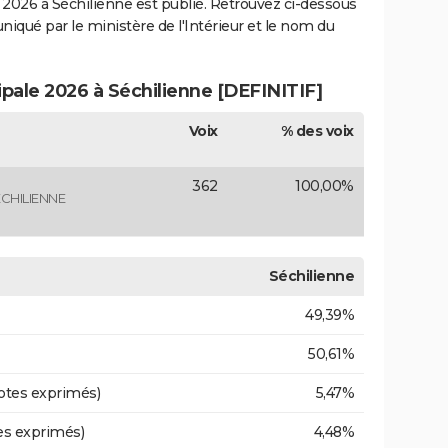
2026 à Séchilienne est publié. Retrouvez ci-dessous
uniqué par le ministère de l'Intérieur et le nom du
ipale 2026 à Séchilienne [DEFINITIF]
Voix
% des voix
362
100,00%
CHILIENNE
Séchilienne
49,39%
50,61%
otes exprimés)
5,47%
es exprimés)
4,48%