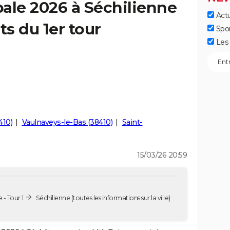
ale 2026 à Séchilienne
Actu
ts du 1er tour
Spo
Les 
410)
Vaulnaveys-le-Bas (38410)
Saint-
15/03/26 20:59
 - Tour 1
Séchilienne
(toutes les informations sur la ville)