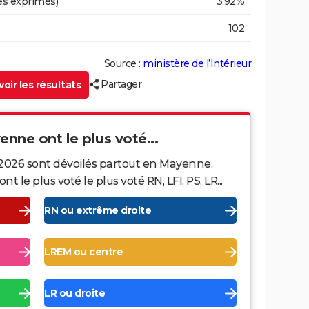
es exprimés)
3,92%
102
Source :
ministère de l’Intérieur
Partager
oir les résultats
enne ont le plus voté...
 2026 sont dévoilés partout en Mayenne.
le plus voté le plus voté RN, LFI, PS, LR...
RN ou extrême droite
LREM ou centre
LR ou droite