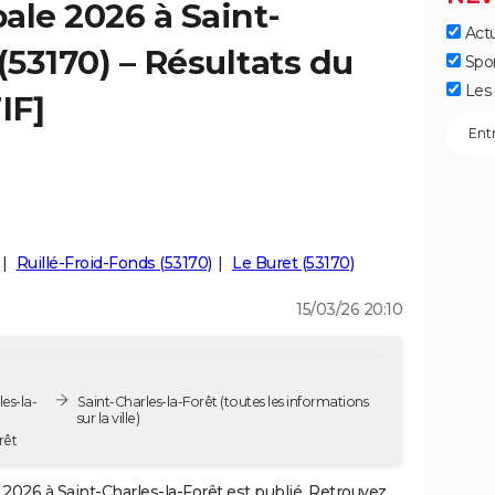
ale 2026 à Saint-
Actu
(53170) – Résultats du
Spo
Les 
IF]
Ruillé-Froid-Fonds (53170)
Le Buret (53170)
15/03/26 20:10
es-la-
Saint-Charles-la-Forêt
(toutes les informations
sur la ville)
rêt
2026 à Saint-Charles-la-Forêt est publié. Retrouvez