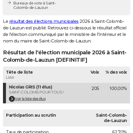
Bureaux de vote à Saint-
City break
Voyage de noces
Climat
Destinations
Voyage nature
Forum
+
PHOTO
Colomb-de-Lauzun
GUIDES D'ACHAT
Le
résultat des élections municipales
2026 à Saint-Colomb-
de-Lauzun est publié. Retrouvez ci-dessous le résultat officiel
BONS PLANS
de l'élection communiqué par le ministère de l'Intérieur et le
nom du maire de Saint-Colomb-de-Lauzun.
CARTE DE VOEUX
Résultat de l'élection municipale 2026 à Saint-
Carte Bonne année
Carte Pâques
Carte de Noël
Carte Saint-Valentin
Carte d'anniversaire
DICTIONNAIRE
Colomb-de-Lauzun [DEFINITIF]
Biographies
Expressions
Dictionnaire
Citations
Proverbes
PROGRAMME TV
Tête de liste
Voix
% des voix
Liste
COPAINS D'AVANT
Nicolas GRIS (11 élus)
205
100,00%
Se connecter
Collèges
Universités
Service militaire
S'inscrire
Lycées
Primaires
Entreprises
Avis de recherche
AVIS DE DÉCÈS
SAINT-COLOMB POUR TOUS !
Voir la liste des élus
FORUM
Lifestyle
Sport
Television
Cinema
Bricolage
Culture
Auto
Voyage
Participation au scrutin
Saint-Colomb-
de-Lauzun
Taux de participation
62,70%