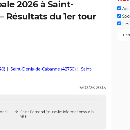
ale 2026 à Saint-
Actu
 Résultats du 1er tour
Spo
Les 
40)
Saint-Denis-de-Cabanne (42750)
Saint-
15/03/26 20:13
ond -
Saint-Edmond
(toutes les informations sur la
ville)