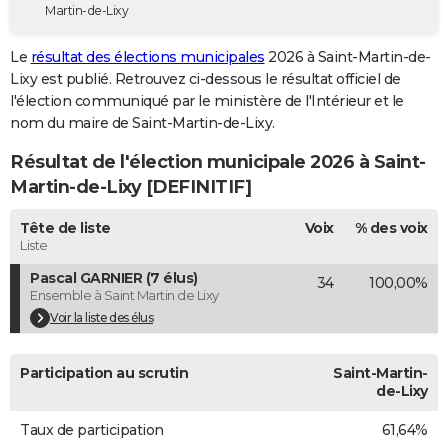
Martin-de-Lixy
City break
Voyage de noces
Climat
Destinations
Voyage nature
Forum
+
PHOTO
Le
résultat des élections municipales
2026 à Saint-Martin-de-
GUIDES D'ACHAT
Lixy est publié. Retrouvez ci-dessous le résultat officiel de
l'élection communiqué par le ministère de l'Intérieur et le
BONS PLANS
nom du maire de Saint-Martin-de-Lixy.
CARTE DE VOEUX
Résultat de l'élection municipale 2026 à Saint-
Carte Bonne année
Carte Pâques
Carte de Noël
Carte Saint-Valentin
Carte d'anniversaire
Martin-de-Lixy [DEFINITIF]
DICTIONNAIRE
Biographies
Expressions
Dictionnaire
Citations
Proverbes
Tête de liste
Voix
% des voix
PROGRAMME TV
Liste
COPAINS D'AVANT
Pascal GARNIER (7 élus)
34
100,00%
Ensemble à Saint Martin de Lixy
Se connecter
Collèges
Universités
Service militaire
S'inscrire
Lycées
Primaires
Entreprises
Avis de recherche
AVIS DE DÉCÈS
Voir la liste des élus
FORUM
Participation au scrutin
Saint-Martin-
Lifestyle
Sport
Television
Cinema
Bricolage
Culture
Auto
Voyage
de-Lixy
Taux de participation
61,64%