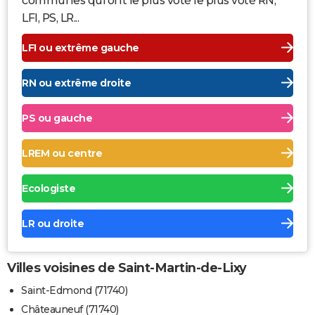
communes qui ont le plus voté le plus voté RN,
LFI, PS, LR...
LFI ou extrême gauche
RN ou extrême droite
PS ou gauche
LREM ou centre
Ecologiste
LR ou droite
Villes voisines de Saint-Martin-de-Lixy
Saint-Edmond (71740)
Châteauneuf (71740)