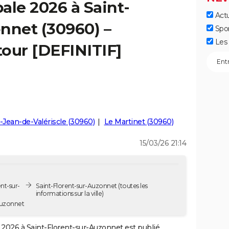
ale 2026 à Saint-
Actu
nnet (30960) –
Spo
Les 
tour [DEFINITIF]
-Jean-de-Valériscle (30960)
Le Martinet (30960)
15/03/26 21:14
nt-sur-
Saint-Florent-sur-Auzonnet
(toutes les
informations sur la ville)
Auzonnet
2026 à Saint-Florent-sur-Auzonnet est publié.