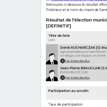
Retrouvez ci-dessous le résultat offi
l'Intérieur et le nom du maire de Sai
Résultat de l'élection munic
[DEFINITIF]
Tête de liste
Liste
Denis KUCHARCZAK (12 élu
agir ensemble pour saint florent
un village, une équipe, un avenir
Voir la liste des élus
Jean-Pierre BEAUCLAIR (3 é
ENSEMBLE ET UNIS
Voir la liste des élus
Participation au scrutin
Taux de participation