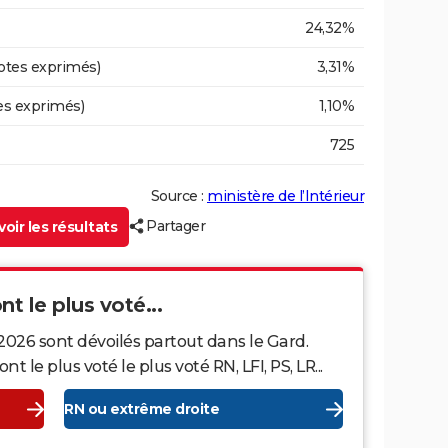
24,32%
otes exprimés)
3,31%
es exprimés)
1,10%
725
Source :
ministère de l’Intérieur
Partager
oir les résultats
nt le plus voté...
2026 sont dévoilés partout dans le Gard.
le plus voté le plus voté RN, LFI, PS, LR...
RN ou extrême droite