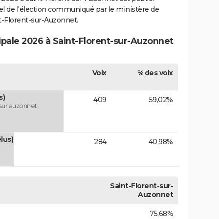
ciel de l'élection communiqué par le ministère de
nt-Florent-sur-Auzonnet.
ipale 2026 à Saint-Florent-sur-Auzonnet
Voix
% des voix
s)
409
59,02%
 sur auzonnet,
lus)
284
40,98%
Saint-Florent-sur-
Auzonnet
75,68%