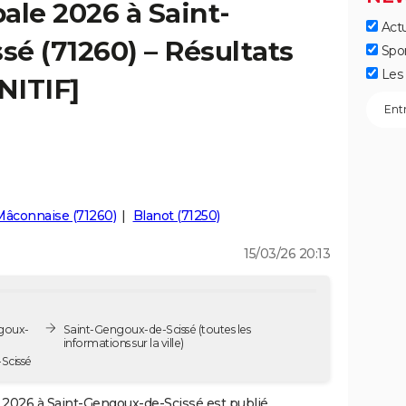
ale 2026 à Saint-
Actu
é (71260) – Résultats
Spo
Les 
NITIF]
Mâconnaise (71260)
Blanot (71250)
15/03/26 20:13
ngoux-
Saint-Gengoux-de-Scissé
(toutes les
informations sur la ville)
Scissé
2026 à Saint-Gengoux-de-Scissé est publié.