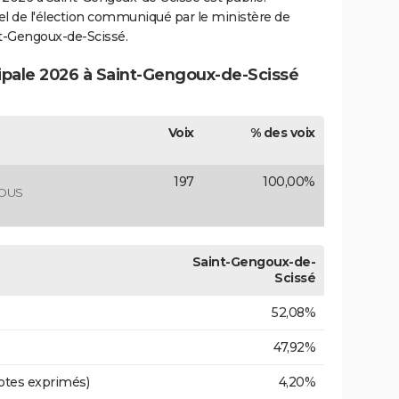
ciel de l'élection communiqué par le ministère de
nt-Gengoux-de-Scissé.
cipale 2026 à Saint-Gengoux-de-Scissé
Voix
% des voix
197
100,00%
NOUS
Saint-Gengoux-de-
Scissé
52,08%
47,92%
otes exprimés)
4,20%