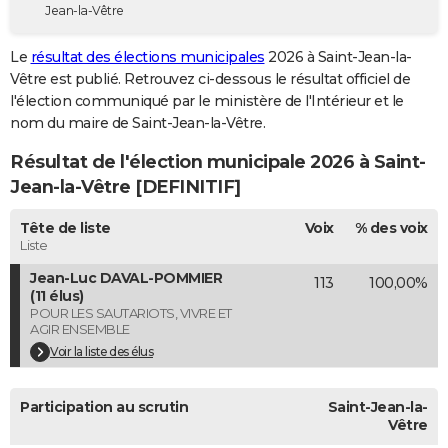
Jean-la-Vêtre
City break
Voyage de noces
Climat
Destinations
Voyage nature
Forum
+
PHOTO
Le
résultat des élections municipales
2026 à Saint-Jean-la-
GUIDES D'ACHAT
Vêtre est publié. Retrouvez ci-dessous le résultat officiel de
l'élection communiqué par le ministère de l'Intérieur et le
BONS PLANS
nom du maire de Saint-Jean-la-Vêtre.
CARTE DE VOEUX
Résultat de l'élection municipale 2026 à Saint-
Carte Bonne année
Carte Pâques
Carte de Noël
Carte Saint-Valentin
Carte d'anniversaire
Jean-la-Vêtre [DEFINITIF]
DICTIONNAIRE
Biographies
Expressions
Dictionnaire
Citations
Proverbes
Tête de liste
Voix
% des voix
PROGRAMME TV
Liste
COPAINS D'AVANT
Jean-Luc DAVAL-POMMIER
113
100,00%
(11 élus)
Se connecter
Collèges
Universités
Service militaire
S'inscrire
Lycées
Primaires
Entreprises
Avis de recherche
AVIS DE DÉCÈS
POUR LES SAUTARIOTS, VIVRE ET
AGIR ENSEMBLE
FORUM
Voir la liste des élus
Lifestyle
Sport
Television
Cinema
Bricolage
Culture
Auto
Voyage
Participation au scrutin
Saint-Jean-la-
Vêtre