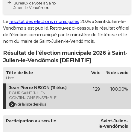
Bureaux de vote à Saint-
City break
Voyage de noces
Climat
Destinations
Voyage nature
Forum
+
PHOTO
Julien-le-Vendômois
GUIDES D'ACHAT
Le
résultat des élections municipales
2026 à Saint-Julien-le-
Vendômois est publié. Retrouvez ci-dessous le résultat officiel
BONS PLANS
de l'élection communiqué par le ministère de l'Intérieur et le
nom du maire de Saint-Julien-le-Vendômois.
CARTE DE VOEUX
Résultat de l'élection municipale 2026 à Saint-
Carte Bonne année
Carte Pâques
Carte de Noël
Carte Saint-Valentin
Carte d'anniversaire
DICTIONNAIRE
Julien-le-Vendômois [DEFINITIF]
Biographies
Expressions
Dictionnaire
Citations
Proverbes
PROGRAMME TV
Tête de liste
Voix
% des voix
Liste
COPAINS D'AVANT
Jean Pierre NEXON (11 élus)
129
100,00%
Se connecter
Collèges
Universités
Service militaire
S'inscrire
Lycées
Primaires
Entreprises
Avis de recherche
AVIS DE DÉCÈS
POUR SAINT-JULIEN,
CONTINUONS ENSEMBLE
FORUM
Voir la liste des élus
Lifestyle
Sport
Television
Cinema
Bricolage
Culture
Auto
Voyage
Participation au scrutin
Saint-Julien-
le-Vendômois