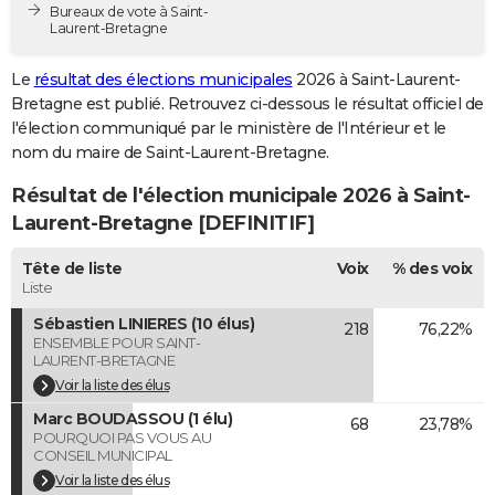
Bureaux de vote à Saint-
City break
Voyage de noces
Climat
Destinations
Voyage nature
Forum
+
PHOTO
Laurent-Bretagne
GUIDES D'ACHAT
Le
résultat des élections municipales
2026 à Saint-Laurent-
Bretagne est publié. Retrouvez ci-dessous le résultat officiel de
BONS PLANS
l'élection communiqué par le ministère de l'Intérieur et le
nom du maire de Saint-Laurent-Bretagne.
CARTE DE VOEUX
Résultat de l'élection municipale 2026 à Saint-
Carte Bonne année
Carte Pâques
Carte de Noël
Carte Saint-Valentin
Carte d'anniversaire
DICTIONNAIRE
Laurent-Bretagne [DEFINITIF]
Biographies
Expressions
Dictionnaire
Citations
Proverbes
PROGRAMME TV
Tête de liste
Voix
% des voix
Liste
COPAINS D'AVANT
Sébastien LINIERES (10 élus)
218
76,22%
Se connecter
Collèges
Universités
Service militaire
S'inscrire
Lycées
Primaires
Entreprises
Avis de recherche
AVIS DE DÉCÈS
ENSEMBLE POUR SAINT-
LAURENT-BRETAGNE
FORUM
Voir la liste des élus
Marc BOUDASSOU (1 élu)
68
23,78%
Lifestyle
Sport
Television
Cinema
Bricolage
Culture
Auto
Voyage
POURQUOI PAS VOUS AU
CONSEIL MUNICIPAL
Voir la liste des élus