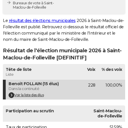
Bureaux de vote à Saint-
City break
Voyage de noces
Climat
Destinations
Voyage nature
Forum
+
PHOTO
Maclou-de-Folleville
GUIDES D'ACHAT
Le
résultat des élections municipales
2026 à Saint-Maclou-de-
Folleville est publié. Retrouvez ci-dessous le résultat officiel de
BONS PLANS
l'élection communiqué par le ministère de l'Intérieur et le
nom du maire de Saint-Maclou-de-Folleville.
CARTE DE VOEUX
Résultat de l'élection municipale 2026 à Saint-
Carte Bonne année
Carte Pâques
Carte de Noël
Carte Saint-Valentin
Carte d'anniversaire
DICTIONNAIRE
Maclou-de-Folleville [DEFINITIF]
Biographies
Expressions
Dictionnaire
Citations
Proverbes
PROGRAMME TV
Tête de liste
Voix
% des voix
Liste
COPAINS D'AVANT
Benoît FOLLAIN (15 élus)
228
100,00%
Se connecter
Collèges
Universités
Service militaire
S'inscrire
Lycées
Primaires
Entreprises
Avis de recherche
AVIS DE DÉCÈS
Dans la continuité
Voir la liste des élus
FORUM
Lifestyle
Sport
Television
Cinema
Bricolage
Culture
Auto
Voyage
Participation au scrutin
Saint-Maclou-
de-Folleville
Taux de participation
51,59%