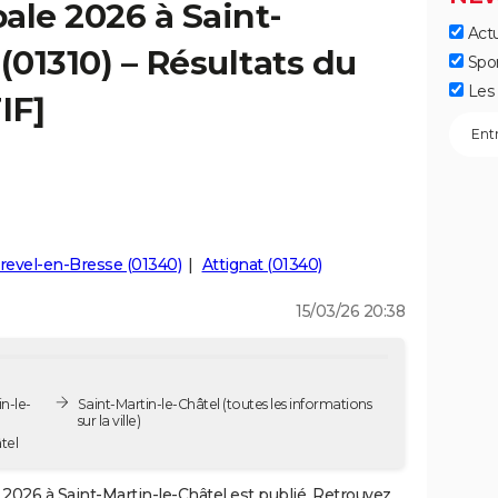
ale 2026 à Saint-
Actu
(01310) – Résultats du
Spo
Les 
IF]
evel-en-Bresse (01340)
Attignat (01340)
15/03/26 20:38
n-le-
Saint-Martin-le-Châtel
(toutes les informations
sur la ville)
tel
2026 à Saint-Martin-le-Châtel est publié. Retrouvez