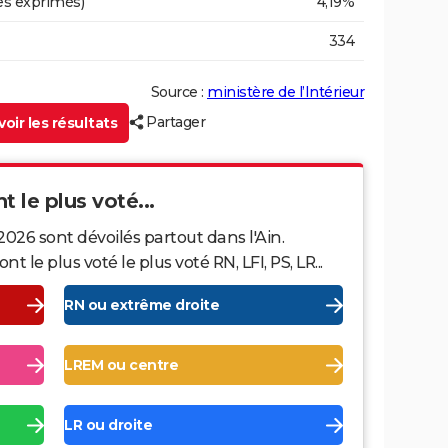
es exprimés)
4,19%
334
Source :
ministère de l’Intérieur
Partager
oir les résultats
nt le plus voté...
2026 sont dévoilés partout dans l'Ain.
le plus voté le plus voté RN, LFI, PS, LR...
RN ou extrême droite
LREM ou centre
LR ou droite