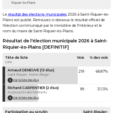
Riquier-ès-Plains
City break
Voyage de noces
Climat
Destinations
Voyage nature
Forum
+
PHOTO
Le
résultat des élections municipales
2026 à Saint-Riquier-ès-
GUIDES D'ACHAT
Plains est publié. Retrouvez ci-dessous le résultat officiel de
l'élection communiqué par le ministère de l'Intérieur et le
BONS PLANS
nom du maire de Saint-Riquier-ès-Plains.
CARTE DE VOEUX
Résultat de l'élection municipale 2026 à Saint-
Carte Bonne année
Carte Pâques
Carte de Noël
Carte Saint-Valentin
Carte d'anniversaire
Riquier-ès-Plains [DEFINITIF]
DICTIONNAIRE
Biographies
Expressions
Dictionnaire
Citations
Proverbes
Tête de liste
Voix
% des voix
PROGRAMME TV
Liste
COPAINS D'AVANT
Arnaud DENEUVE (13 élus)
219
68,87%
Saint-Riquier : Notre village !
Se connecter
Collèges
Universités
Service militaire
S'inscrire
Lycées
Primaires
Entreprises
Avis de recherche
AVIS DE DÉCÈS
Voir la liste des élus
Richard CARPENTIER (2 élus)
FORUM
99
31,13%
Au plus près des habitants
Lifestyle
Sport
Television
Cinema
Bricolage
Culture
Auto
Voyage
Voir la liste des élus
Participation au scrutin
Saint-Riquier-