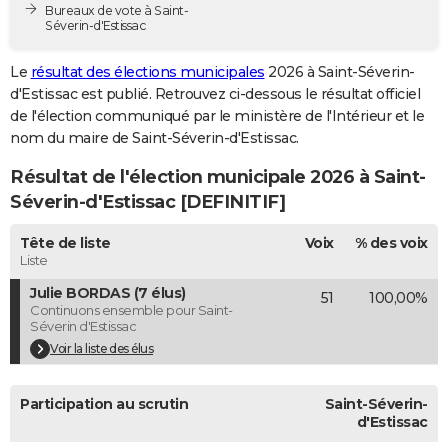
Bureaux de vote à Saint-
City break
Voyage de noces
Climat
Destinations
Voyage nature
Forum
+
PHOTO
Séverin-d'Estissac
GUIDES D'ACHAT
Le
résultat des élections municipales
2026 à Saint-Séverin-
d'Estissac est publié. Retrouvez ci-dessous le résultat officiel
BONS PLANS
de l'élection communiqué par le ministère de l'Intérieur et le
nom du maire de Saint-Séverin-d'Estissac.
CARTE DE VOEUX
Résultat de l'élection municipale 2026 à Saint-
Carte Bonne année
Carte Pâques
Carte de Noël
Carte Saint-Valentin
Carte d'anniversaire
DICTIONNAIRE
Séverin-d'Estissac [DEFINITIF]
Biographies
Expressions
Dictionnaire
Citations
Proverbes
PROGRAMME TV
Tête de liste
Voix
% des voix
Liste
COPAINS D'AVANT
Julie BORDAS (7 élus)
51
100,00%
Se connecter
Collèges
Universités
Service militaire
S'inscrire
Lycées
Primaires
Entreprises
Avis de recherche
AVIS DE DÉCÈS
Continuons ensemble pour Saint-
Séverin d'Estissac
FORUM
Voir la liste des élus
Lifestyle
Sport
Television
Cinema
Bricolage
Culture
Auto
Voyage
Participation au scrutin
Saint-Séverin-
d'Estissac